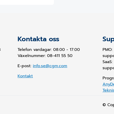
Kontakta oss
Sup
B
Telefon vardagar: 08.00 - 17.00
PMO:
Växelnummer: 08-411 55 50
supp
SaaS:
E-post:
info.se@cgm.com
supp
Kontakt
Progr
AnyD
Tekni
© Co