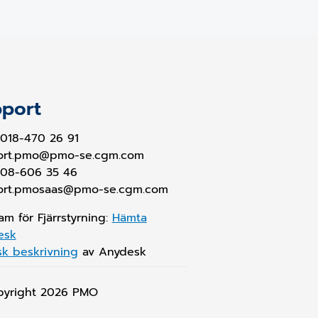
port
018-470 26 91
ort.pmo@pmo-se.cgm.com
 08-606 35 46
ort.pmosaas@pmo-se.cgm.com
am för Fjärrstyrning:
Hämta
esk
sk beskrivning
av Anydesk
pyright 2026
PMO