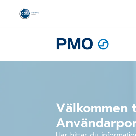
Välkommen ti
Användarpor
Här hittar du informat