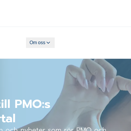
Om oss
ll PMO:s
tal
ion och nyheter som rör PMO och