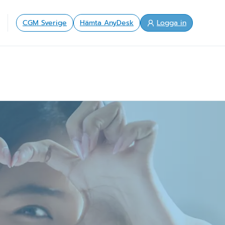
CGM Sverige
Hämta AnyDesk
Logga in