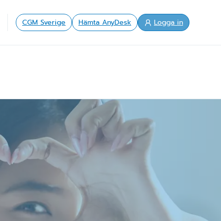
CGM Sverige
Hämta AnyDesk
Logga in