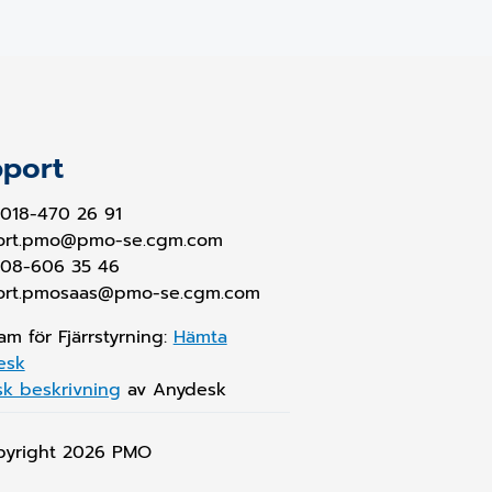
port
018-470 26 91
ort.pmo@pmo-se.cgm.com
 08-606 35 46
ort.pmosaas@pmo-se.cgm.com
am för Fjärrstyrning:
Hämta
esk
sk beskrivning
av Anydesk
pyright 2026
PMO