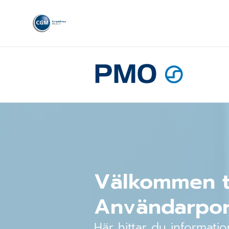
Välkommen ti
Användarpor
Här hittar du informat