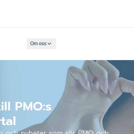
Om oss
ll PMO:s
tal
ion och nyheter som rör PMO och