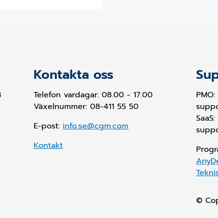
Kontakta oss
Sup
B
Telefon vardagar: 08.00 - 17.00
PMO:
Växelnummer: 08-411 55 50
supp
SaaS:
E-post:
info.se@cgm.com
supp
Kontakt
Progr
AnyD
Tekni
© Co