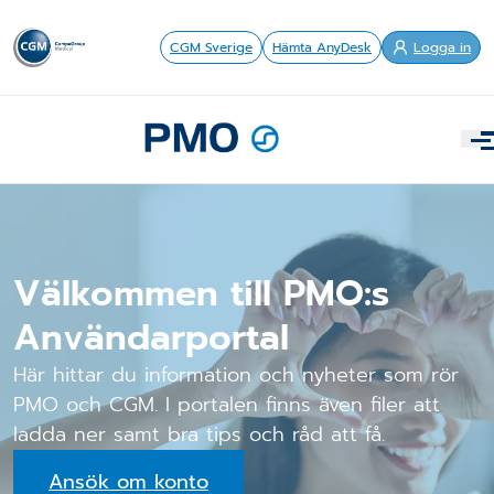
CGM Sverige
Hämta AnyDesk
Logga in
Välkommen till PMO:s
Användarportal
Här hittar du information och nyheter som rör
PMO och CGM. I portalen finns även filer att
ladda ner samt bra tips och råd att få.
Ansök om konto