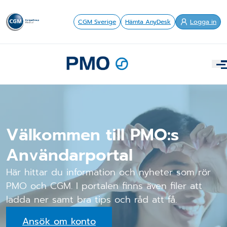
CGM Sverige
Hämta AnyDesk
Logga in
Välkommen till PMO:s
Användarportal
Här hittar du information och nyheter som rör
PMO och CGM. I portalen finns även filer att
ladda ner samt bra tips och råd att få.
Ansök om konto