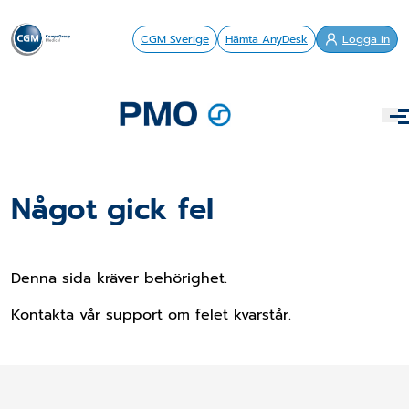
CGM Sverige
Hämta AnyDesk
Logga in
Något gick fel
Denna sida kräver behörighet.
Kontakta vår support om felet kvarstår.