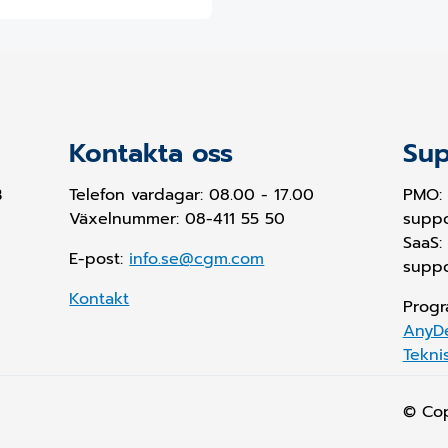
Kontakta oss
Sup
B
Telefon vardagar: 08.00 - 17.00
PMO:
Växelnummer: 08-411 55 50
supp
SaaS:
E-post:
info.se@cgm.com
supp
Kontakt
Progr
AnyD
Tekni
© Co