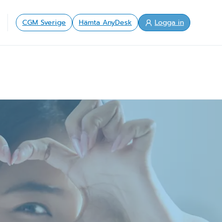
CGM Sverige
Hämta AnyDesk
Logga in