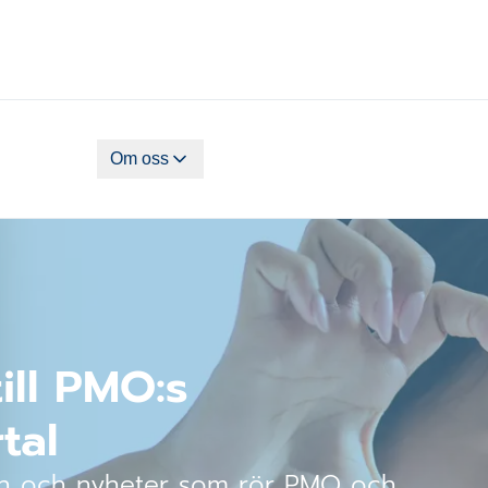
Om oss
ll PMO:s
tal
ion och nyheter som rör PMO och