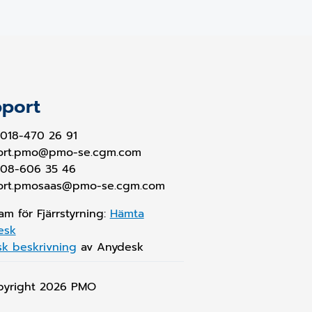
port
018-470 26 91
ort.pmo@pmo-se.cgm.com
 08-606 35 46
ort.pmosaas@pmo-se.cgm.com
am för Fjärrstyrning:
Hämta
esk
sk beskrivning
av Anydesk
pyright 2026
PMO