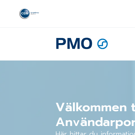
Välkommen ti
Användarpor
Här hittar du informat