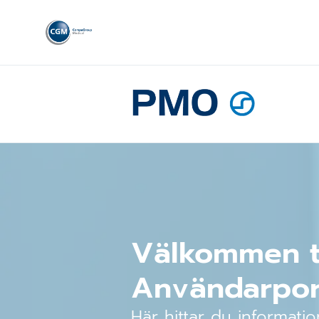
Välkommen ti
Användarpor
Här hittar du informat