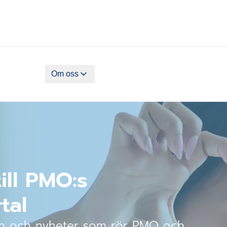
Om oss
ll PMO:s
tal
ion och nyheter som rör PMO och