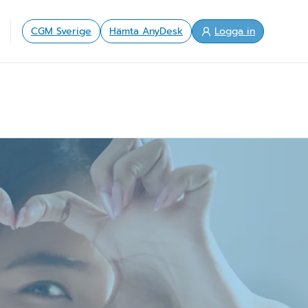
CGM Sverige
Hämta AnyDesk
Logga in