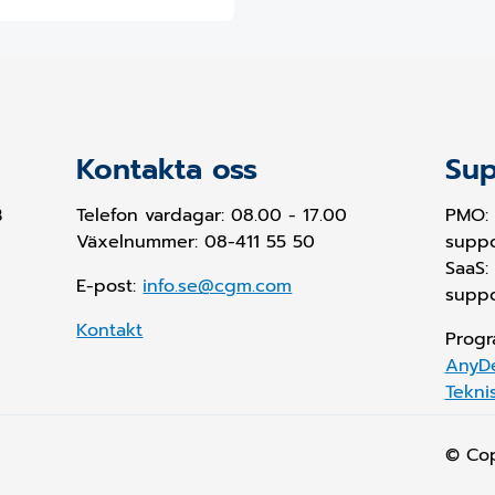
Kontakta oss
Sup
B
Telefon vardagar: 08.00 - 17.00
PMO:
Växelnummer: 08-411 55 50
supp
SaaS:
E-post:
info.se@cgm.com
supp
Kontakt
Progr
AnyD
Tekni
© Co