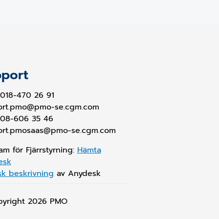
port
018-470 26 91
ort.pmo@pmo-se.cgm.com
 08-606 35 46
ort.pmosaas@pmo-se.cgm.com
am för Fjärrstyrning:
Hämta
esk
sk beskrivning
av Anydesk
pyright 2026
PMO