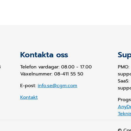
Kontakta oss
Sup
B
Telefon vardagar: 08.00 - 17.00
PMO:
Växelnummer: 08-411 55 50
supp
SaaS:
E-post:
info.se@cgm.com
supp
Kontakt
Progr
AnyD
Tekni
© Co