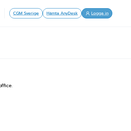
CGM Sverige
Hämta AnyDesk
Logga in
ffice.