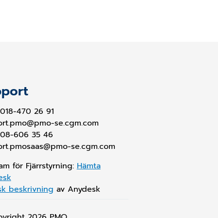
port
018-470 26 91
ort.pmo@pmo-se.cgm.com
 08-606 35 46
ort.pmosaas@pmo-se.cgm.com
am för Fjärrstyrning:
Hämta
esk
sk beskrivning
av Anydesk
pyright 2026
PMO